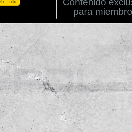
Contenido exclu
No inscrito
para miembr