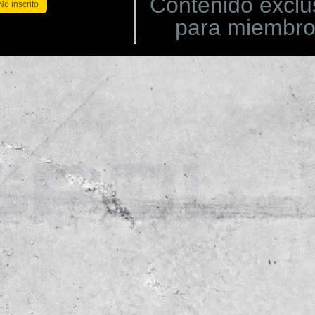
Contenido exclu
No inscrito
para miembr