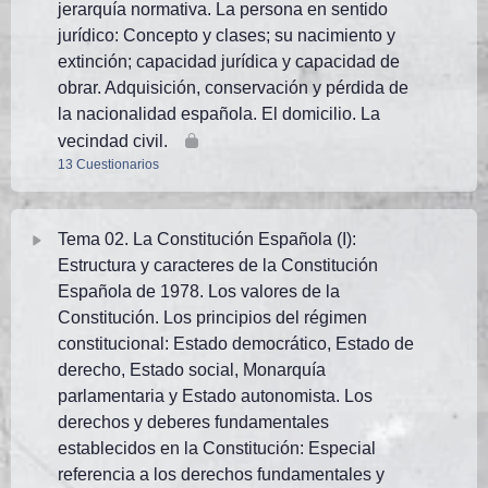
jerarquía normativa. La persona en sentido
jurídico: Concepto y clases; su nacimiento y
extinción; capacidad jurídica y capacidad de
obrar. Adquisición, conservación y pérdida de
la nacionalidad española. El domicilio. La
vecindad civil.
13 Cuestionarios
Tema Contenido
Tema 02. La Constitución Española (I):
Estructura y caracteres de la Constitución
TEMA 1 PN. Test 1 (25 preguntas)
Española de 1978. Los valores de la
Constitución. Los principios del régimen
TEMA 1 PN. Test 2 (25 preguntas)
constitucional: Estado democrático, Estado de
derecho, Estado social, Monarquía
parlamentaria y Estado autonomista. Los
TEMA 1 PN. Test 3 (25 preguntas)
derechos y deberes fundamentales
establecidos en la Constitución: Especial
TEMA 1 PN. Test 4 (29 preguntas)
referencia a los derechos fundamentales y