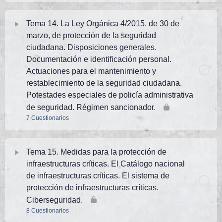
CUADERNO RESUMEN RD1155 (1ªparte)-mayo25
Tema Contenido
TEMA 12 PN. Test 4 (25 preguntas)
Tema 14. La Ley Orgánica 4/2015, de 30 de
TEMA 11 PN. Test 8 (25 preguntas justificadas) -
marzo, de protección de la seguridad
CUADERNO RESUMEN RD1155- (2ªparte) mayo25
TEMA 13 PN. Test 1 (25 preguntas)
TEMA 12 PN. Test 5 (25 preguntas)
ciudadana. Disposiciones generales.
Documentación e identificación personal.
TEMA 11 PN. Test 9 (25 preguntas justificadas) -
TEMA 13 PN. Test 2 (25 preguntas)
Actuaciones para el mantenimiento y
TEMA 12 PN. Test 6 (25 preguntas)
CUADERNO RESUMEN RD1155 – (3ªparte) mayo25
restablecimiento de la seguridad ciudadana.
Potestades especiales de policía administrativa
TEMA 13 PN. Test 3 (25 preguntas)
TEMA 12 PN. Test 7 (50 preguntas)
de seguridad. Régimen sancionador.
TEMA 11 PN- Test MADRE 7,8,9 (15 preguntas
7 Cuestionarios
justificadas) -CUADERNO RESUMEN RD1155-mayo25
TEMA 13 PN. Test 4 (25 preguntas)
TEMA 12 PN. Test AVANZADO 1. (50 preguntas)
Tema Contenido
TEMA 11 PN. Test AVANZADO 1. (50 preguntas)
TEMA 13 PN. Test 5 (25 preguntas)
Tema 15. Medidas para la protección de
infraestructuras críticas. El Catálogo nacional
TEMA 14 PN. Test 1 (25 preguntas)
de infraestructuras críticas. El sistema de
TEMA 13 PN. Test 6 (25 preguntas)
protección de infraestructuras críticas.
TEMA 14 PN. Test 2 (25 preguntas)
Ciberseguridad.
TEMA 13 PN. Test 7 (50 preguntas). Prof.:Salcedo
8 Cuestionarios
(abril25)