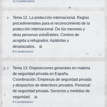
11 Cuestionarios
TEMA 10 PN. Test 4 (25 preguntas)
TEMA 9 PN. Test AVANZADO 1. (50 preguntas)
Tema Contenido
TEMA 10 PN. Test 5 (25 preguntas)
Tema 12. La protección internacional. Reglas
TEMA 9 PN. Test AVANZADO 2 (30 preguntas de
procedimentales para el reconocimiento de la
exámenes oficiales)
TEMA 11 PN. Test 1 (21 preguntas)
protección internacional. De los menores y
TEMA 10 PN. Test 6 (25 preguntas)
otras personas vulnerables. Centros de
TEMA 11 PN. Test 2 (25 preguntas)
acogida a refugiados. Apátridas y
TEMA 10 PN. Test 7 (25 preguntas)
desplazados.
8 Cuestionarios
TEMA 11 PN. Test 3 (25 preguntas)
TEMA 10 PN. Test 8 (25 preguntas)
Tema Contenido
TEMA 11 PN. Test 4 (25 preguntas)
Tema 13. Disposiciones generales en materia
TEMA 10 PN. Test AVANZADO 1. (50 preguntas)
de seguridad privada en España.
TEMA 12 PN. Test 1 (25 preguntas)
TEMA 11 PN. Test 5 (25 preguntas)
Coordinación. Empresas de seguridad privada
TEMA 10 PN. Test AVANZADO 2 (32 preguntas de
y despachos de detectives privados. Personal
exámenes oficiales)
TEMA 12 PN. Test 2 (25 preguntas)
de seguridad privada. Servicios y medidas de
TEMA 11 PN. Test 6 (25 preguntas)
seguridad.
8 Cuestionarios
TEMA 12 PN. Test 3 (25 preguntas)
TEMA 11 PN. Test 7 (25 preguntas justificadas) -