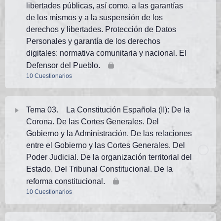
libertades públicas, así como, a las garantías
TEMA 1 PN. Test 5 (25 preguntas)
de los mismos y a la suspensión de los
derechos y libertades. Protección de Datos
TEMA 1 PN. Test 6 (25 preguntas)
Personales y garantía de los derechos
digitales: normativa comunitaria y nacional. El
Defensor del Pueblo.
TEMA 1 PN. Test 7 (25 preguntas)
10 Cuestionarios
TEMA 1 PN. Test 8 (25 preguntas)
Tema Contenido
Tema 03. La Constitución Española (II): De la
TEMA 1 PN. Test 9 (40 preguntas)
Corona. De las Cortes Generales. Del
TEMA 2 PN. Test 1 (25 preguntas)
Gobierno y la Administración. De las relaciones
entre el Gobierno y las Cortes Generales. Del
TEMA 1 PN. Test 10 (50 preguntas). Prof.: Salcedo
TEMA 2 PN. Test 2 (25 preguntas)
Poder Judicial. De la organización territorial del
(mayo25)
Estado. Del Tribunal Constitucional. De la
reforma constitucional.
TEMA 2 PN. Test 3 (25 preguntas)
TEMA 1 PN. Test AVANZADO 1. (50 preguntas)
10 Cuestionarios
TEMA 2 PN. Test 4 (25 preguntas)
TEMA 1 PN. Test AVANZADO 2 (50 preguntas)
Tema Contenido