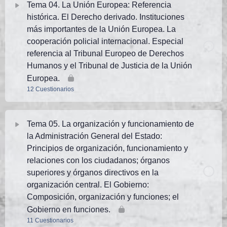
Tema 04. La Unión Europea: Referencia
TEMA 2 PN. Test 5 (25 preguntas)
histórica. El Derecho derivado. Instituciones
TEMA 1 PN. Test AVANZADO 3 (35 preguntas de
TEMA 3 PN. Test 1 (25 preguntas)
exámenes oficiales)
más importantes de la Unión Europea. La
cooperación policial internacional. Especial
TEMA 2 PN. Test 6 (25 preguntas)
TEMA 3 PN. Test 2 (25 preguntas)
referencia al Tribunal Europeo de Derechos
Humanos y el Tribunal de Justicia de la Unión
TEMA 2 PN. Test 7 (25 preguntas)
Europea.
TEMA 3 PN. Test 3 (25 preguntas)
12 Cuestionarios
TEMA 2 PN. Test 8 (25 preguntas)
TEMA 3 PN. Test 4 (25 preguntas)
Tema Contenido
Tema 05. La organización y funcionamiento de
TEMA 2 PN. Test AVANZADO 1. (50 preguntas)
TEMA 3 PN. Test 5 (25 preguntas)
la Administración General del Estado:
TEMA 4 PN. Test 1 (25 preguntas)
Principios de organización, funcionamiento y
TEMA 2 PN. Test AVANZADO 2 (38 preguntas de
relaciones con los ciudadanos; órganos
TEMA 3 PN. Test 6 (25 preguntas)
exámenes oficiales)
TEMA 4 PN. Test 2 (25 preguntas)
superiores y órganos directivos en la
organización central. El Gobierno:
TEMA 3 PN. Test 7 (25 preguntas)
Composición, organización y funciones; el
TEMA 4 PN. Test 3 (25 preguntas)
Gobierno en funciones.
TEMA 3 PN. Test 8 (25 preguntas)
11 Cuestionarios
TEMA 4 PN. Test 4 (25 preguntas)