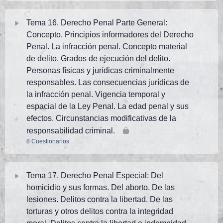
TEMA 14 PN. Test 3 (25 preguntas)
Tema Contenido
TEMA 13 PN. Test AVANZADO 1. (50 preguntas)
Tema 16. Derecho Penal Parte General:
TEMA 14 PN. Test 4 (25 preguntas)
Concepto. Principios informadores del Derecho
TEMA 15 PN. Test 1 (25 preguntas)
Penal. La infracción penal. Concepto material
TEMA 14 PN. Test 5 (30 preguntas)
de delito. Grados de ejecución del delito.
TEMA 15 PN. Test 2 (25 preguntas)
Personas físicas y jurídicas criminalmente
responsables. Las consecuencias jurídicas de
TEMA 14 PN. Test 7 (50 preguntas) Prof.:Salcedo
la infracción penal. Vigencia temporal y
(abril25)
TEMA 15 PN. Test 3, (25 preguntas)
espacial de la Ley Penal. La edad penal y sus
efectos. Circunstancias modificativas de la
TEMA 14 PN. Test AVANZADO 1. (50 preguntas)
TEMA 15 PN. Test 4 (25 preguntas)
responsabilidad criminal.
8 Cuestionarios
TEMA 15 PN. Test 5 (25 preguntas)
Tema Contenido
Tema 17. Derecho Penal Especial: Del
TEMA 15 PN. Test 6 (25 preguntas)
homicidio y sus formas. Del aborto. De las
TEMA 16 PN. Test 1 (25 preguntas)
lesiones. Delitos contra la libertad. De las
TEST ESTUDIO. TEMA 15 PN. Edición 2026. Test 7 (25
torturas y otros delitos contra la integridad
preguntas). Prof.:Salinas
TEMA 16 PN. Test 2 (25 preguntas)