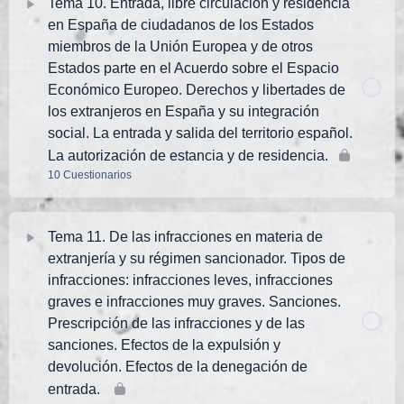
Tema 10. Entrada, libre circulación y residencia
TEMA 8 PN. Test 7 (25 preguntas)
TEMA 7 PN. Test AVANZADO 2 (24 preguntas de
en España de ciudadanos de los Estados
exámenes oficiales)
TEMA 9 PN. Test 1 (25 preguntas)
miembros de la Unión Europea y de otros
TEMA 8 PN. Test 8 (25 preguntas)
Estados parte en el Acuerdo sobre el Espacio
TEMA 9 PN. Test 2 (25 preguntas)
Económico Europeo. Derechos y libertades de
TEMA 8 PN. Test 9 (25 preguntas)
los extranjeros en España y su integración
social. La entrada y salida del territorio español.
TEMA 9 PN. Test 3 (25 preguntas)
La autorización de estancia y de residencia.
TEMA 8 PN. Test AVANZADO 1. (50 preguntas)
10 Cuestionarios
TEMA 9 PN. Test 4 (25 preguntas)
TEMA 8 PN. Test AVANZADO 2 (57 preguntas de
Tema Contenido
exámenes oficiales)
TEMA 9 PN. Test 5 (25 preguntas)
Tema 11. De las infracciones en materia de
extranjería y su régimen sancionador. Tipos de
TEMA 10 PN. Test 1 (13 preguntas)
infracciones: infracciones leves, infracciones
TEMA 9 PN. Test 6 (25 preguntas)
graves e infracciones muy graves. Sanciones.
TEMA 10 PN. Test 2 (25 preguntas)
Prescripción de las infracciones y de las
TEMA 9 PN. Test 7 (25 preguntas)
sanciones. Efectos de la expulsión y
devolución. Efectos de la denegación de
TEMA 10 PN. Test 3 (25 preguntas)
TEMA 9 PN. Test 8 (25 preguntas)
entrada.