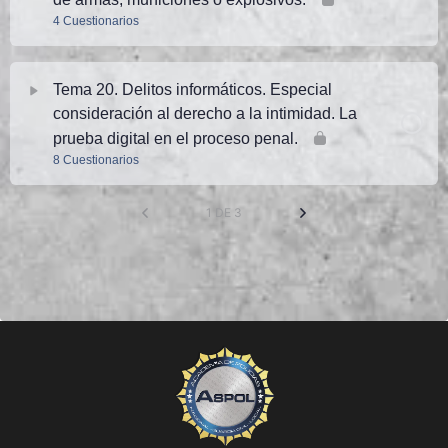
4 Cuestionarios
Tema Contenido
Tema 20. Delitos informáticos. Especial
consideración al derecho a la intimidad. La
TEMA 19 PN. Test 1 (20 preguntas)
prueba digital en el proceso penal.
8 Cuestionarios
TEMA 19 PN. Test 2 (24 preguntas)
Tema Contenido
1 DE 3
TEMA 19 PN. Test 3 (35 preguntas)
TEMA 20 PN. Test 1 (25 preguntas)
TEST ESTUDIO. TEMA 19 PN. Edición 2026. Test 4 (40
preguntas). Prof.:Salinas
TEMA 20 PN. Test 2 (25 preguntas)
TEMA 20 PN. Test 3 (25 preguntas)
TEMA 20 PN. Test 4 (25 preguntas)