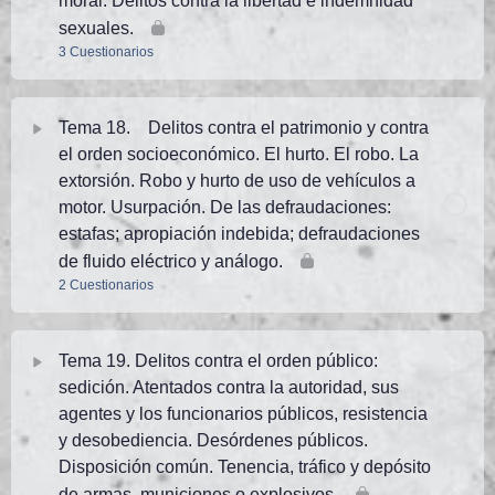
moral. Delitos contra la libertad e indemnidad
sexuales.
TEST ESTUDIO. TEMA 15 PN. Edición 2026. Nivel
3 Cuestionarios
TEMA 16 PN. Test 3 (25 preguntas)
Avanzado. Test 8 (25 preguntas). Prof.:Salinas
Tema Contenido
TEMA 16 PN. Test 4 (25 preguntas)
Tema 18. Delitos contra el patrimonio y contra
el orden socioeconómico. El hurto. El robo. La
TEMA 17 PN. Test 1 (30 preguntas)
TEMA 16 PN. Test 5 (25 preguntas)
extorsión. Robo y hurto de uso de vehículos a
motor. Usurpación. De las defraudaciones:
TEMA 17 PN. Test 2 (30 preguntas)
estafas; apropiación indebida; defraudaciones
TEMA 16 PN. Test 6 (25 preguntas)
de fluido eléctrico y análogo.
2 Cuestionarios
TEST ESTUDIO. TEMA 17 PN. Edición 2026. Test 3 (40
TEMA 16 PN. Test 7 (25 preguntas)
preguntas). Prof.:Salinas
Tema Contenido
TEMA 16 PN. Test 8 (25 preguntas)
Tema 19. Delitos contra el orden público:
sedición. Atentados contra la autoridad, sus
TEMA 18 PN. Test 1 (20 preguntas)
agentes y los funcionarios públicos, resistencia
y desobediencia. Desórdenes públicos.
TEMA 18 PN. Test 2 (25 preguntas)
Disposición común. Tenencia, tráfico y depósito
de armas, municiones o explosivos.